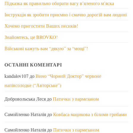
Підказка як правильно обирати вагу в’яленого м’яска
Інструкція як зробити приємно і смачно дорогій вам людині
Хочемо пригостити Ваших песиків!
Знайомтесь, це BROVKO!
Військові кажуть вам “дякую” за “мощі”!
ОСТАННІ КОМЕНТАРІ
kandalov107
до
Вино “Чорний Доктор” червоне
напівсолодке (“Авторське”)
Добровольська Леся
до
Патички з пармезаном
Самойленко Наталія
до
Ковбаса мацикова з білими грибами
Самойленко Наталія
до
Патички з пармезаном