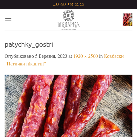
Пропустити
+38 068 507 22 22
patychky_gostri
Опубліковано
5 Березня, 2023
at
1920 × 2560
in
Ковбаски
“Патички пікантні”