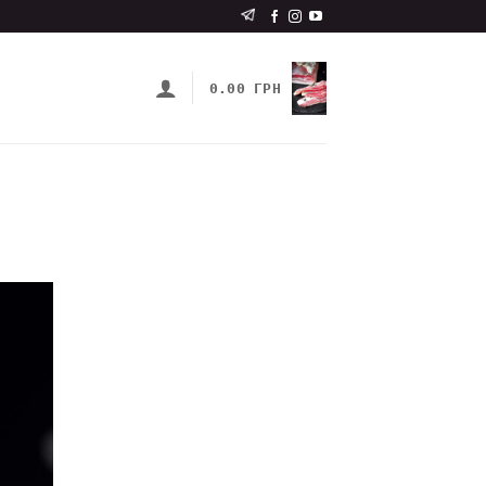
0.00
ГРН