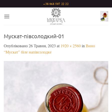
Пропустити
+38 068 507 22 22
Мускат-півсолодкий-01
Опубліковано
26 Травня, 2023
at
1920 × 2560
in
Вино
“Мускат” біле напівсолодке