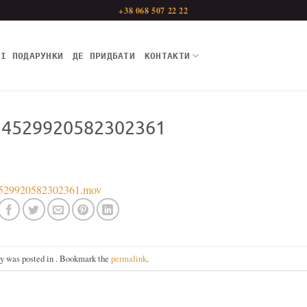
+38 068 507 22 22
НІ ПОДАРУНКИ
ДЕ ПРИДБАТИ
КОНТАКТИ
34529920582302361
334529920582302361.mov
ry was posted in . Bookmark the
permalink
.