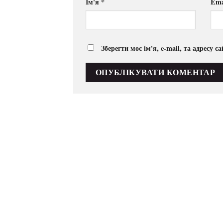
Ім'я
*
Ema
Зберегти моє ім'я, e-mail, та адресу 