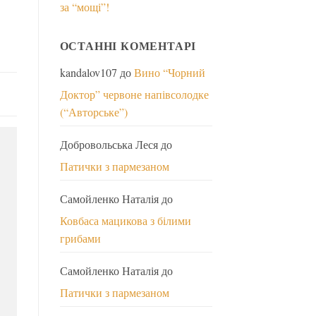
за “мощі”!
ОСТАННІ КОМЕНТАРІ
kandalov107
до
Вино “Чорний
Доктор” червоне напівсолодке
(“Авторське”)
Добровольська Леся
до
Патички з пармезаном
Самойленко Наталія
до
Ковбаса мацикова з білими
грибами
Самойленко Наталія
до
Патички з пармезаном