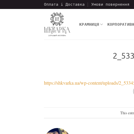
Пропустити
Оплата і Доставка
Умови повернення
КРАМНИЦЯ
КОРПОРАТИВ
2_53
https://shkvarka.ua/wp-content/uploads/2_5
This ent