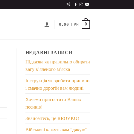
0
0.00
ГРН
НЕДАВНІ ЗАПИСИ
Підказка як правильно обирати
вагу в’яленого м’яска
Інструкція як зробити приємно
і смачно дорогій вам людині
Хочемо пригостити Ваших
песиків!
Знайомтесь, це BROVKO!
Військові кажуть вам “дякую”