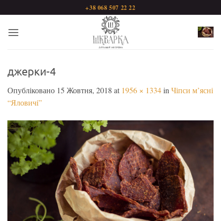
Пропустити
+38 068 507 22 22
джерки-4
Опубліковано
15 Жовтня, 2018
at
1956 × 1334
in
Чіпси м’ясні
“Яловичі”