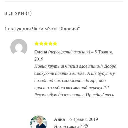
ВІДГУКИ (1)
1 відгук для
Чіпси м’ясні “Яловичі”
Оцінено в
Олена
(перевірений власник)
–
5 Травня,
5
з 5
2019
Повна круть ці чіпси з яловичини!!! Добре
смакують навіть з вином . А ще будуть у
нагоді під час сходження до гір , або
просто з собою як смачний перекус!!!!
Рекомендую до вживання. Приєднуйтесь
Анна
–
6 Травня, 2019
Нехай смакує! 😉