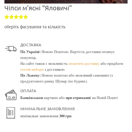
Чіпси м’ясні “Яловичі”
Рейтинг
1
5
оберіть фасування та кількість
з 5 на
основі
опитування
покупця
ДОСТАВКА
По Україні:
Новою Поштою. Вартість доставки оплачує
покупець.
На сайті також є можливість
оплатити доставку
або придбати
готові набори
з доставкою.
По Львову:
Новою поштою або можливий самовивіз із
продуктового ринку Шувар (по буднях).
ОПЛАТА
Банківською
карткою або
при отриманні
на Новій Пошті
МІНІМАЛЬНЕ ЗАМОВЛЕННЯ
мінімальне замовлення
300 грн