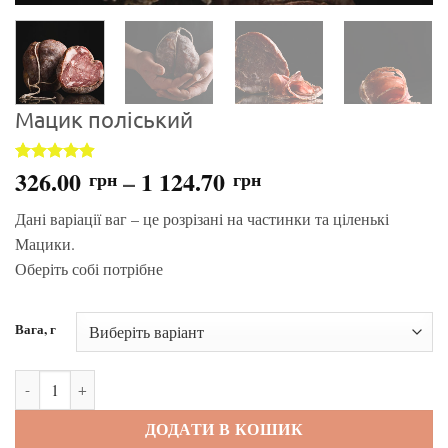
Мацик поліський
326.00
–
1 124.70
Рейтинг
8
грн
грн
4.88
з 5
на основі
Дані варіації ваг – це розрізані на частинки та ціленькі
опитування
покупців
Мацики.
Оберіть собі потрібне
Вага, г
Мацик поліський кількість
ДОДАТИ В КОШИК