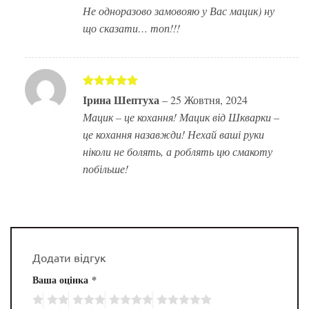
Не одноразово замовояю у Вас мацик) ну
що сказати… топ!!!
Оцінено в
Ірина Шептуха
–
25 Жовтня, 2024
5
з 5
Мацик – це кохання! Мацик від Шкварки –
це кохання назавжди! Нехай ваші руки
ніколи не болять, а роблять цю смакоту
побільше!
Додати відгук
Ваша оцінка
*