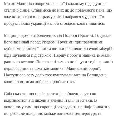
Ми до Мациків говоримо на “ви” і кожному під “дупцю”
стелимо сінце. Ставимось до них як до поважного пана, що
вже пожив трохи на цьому світі і набрався мудрості. То
продукт, яким українці мали б стовідсотково пишатись.
Мацик родом із заболочених сіл Полісся і Волині. Готували
його зазвичай перед Різдвом. Грубими приправленими
кубиками свинячої шиї та шинки начинялися сечові міхурі і
підвішувалися під стріхою. Першу пробу із мацика знімали
ранньою весною. Виснажені зимою поліщуки тоді варили із
першої ярини та шматків мацика “Мациковий борщ”.
Наступного разу делікатес куштували вже на Великдень,
коли він встигав добряче пров’ялитись.
Слід сказати, що поліська техніка в’ялення суттєво
відрізняється від школи в’ялення Італії чи Іспанії. В
основному тим, що європеці закладають напівфабрикати у
погреби, де цілорічно майже однакова температура та