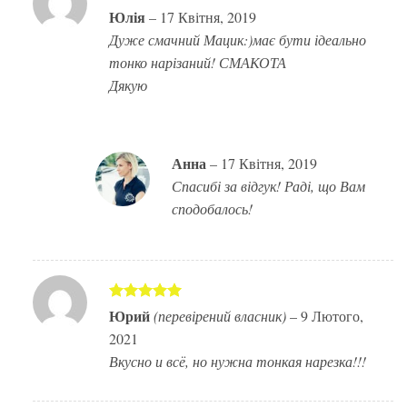
Оцінено в
Юлія
–
17 Квітня, 2019
5
з 5
Дуже смачний Мацик:)має бути ідеально
тонко нарізаний! СМАКОТА
Дякую
Анна
–
17 Квітня, 2019
Спасибі за відгук! Раді, що Вам
сподобалось!
Оцінено в
Юрий
(перевірений власник)
–
9 Лютого,
5
з 5
2021
Вкусно и всё, но нужна тонкая нарезка!!!