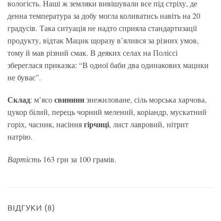
вологість. Наші ж земляки вивішували все під стріху, де
денна температура за добу могла коливатись навіть на 20
градусів. Така ситуація не надто сприяла стандартизації
продукту, відтак Мацик щоразу в’ялився за різних умов,
тому й мав різний смак. В деяких селах на Поліссі
збереглася приказка: “В одної баби два одинакових мацики
не буває”.
Склад
свинини
: м’ясо
знежиловане, сіль морська харчова,
цукор білий, перець чорний мелений, коріандр, мускатний
гірчиці
горіх, часник, насіння
, лист лавровий, нітрит
натрію.
Вартість
163 грн за 100 грамів.
ВІДГУКИ (8)