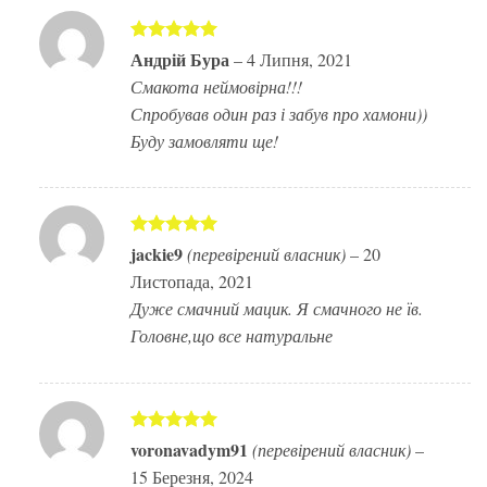
Оцінено в
Андрій Бура
–
4 Липня, 2021
5
з 5
Смакота неймовірна!!!
Спробував один раз і забув про хамони))
Буду замовляти ще!
Оцінено в
jackie9
(перевірений власник)
–
20
5
з 5
Листопада, 2021
Дуже смачний мацик. Я смачного не їв.
Головне,що все натуральне
Оцінено в
voronavadym91
(перевірений власник)
–
5
з 5
15 Березня, 2024