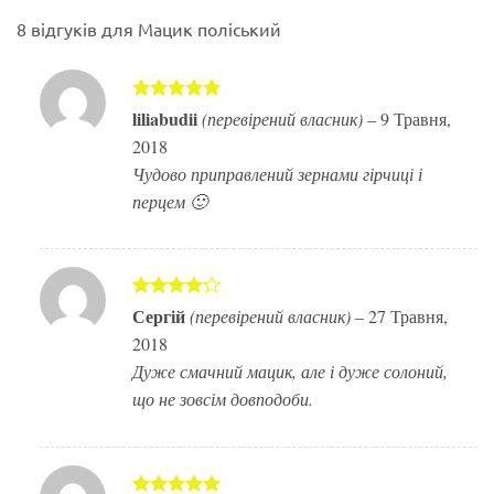
8 відгуків для
Мацик поліський
Оцінено в
liliabudii
(перевірений власник)
–
9 Травня,
5
з 5
2018
Чудово приправлений зернами гірчиці і
перцем 🙂
Оцінено
Сергій
(перевірений власник)
–
27 Травня,
в
4
з 5
2018
Дуже смачний мацик, але і дуже солоний,
що не зовсім довподоби.