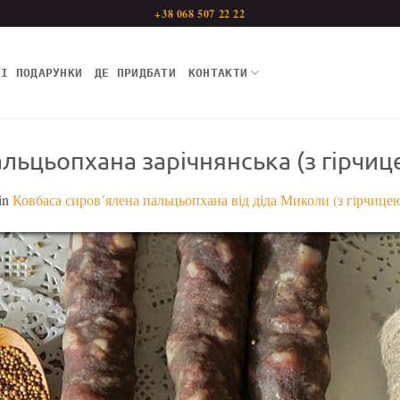
+38 068 507 22 22
НІ ПОДАРУНКИ
ДЕ ПРИДБАТИ
КОНТАКТИ
льцьопхана зарічнянська (з гірчиц
in
Ковбаса сиров’ялена пальцьопхана від діда Миколи (з гірчице