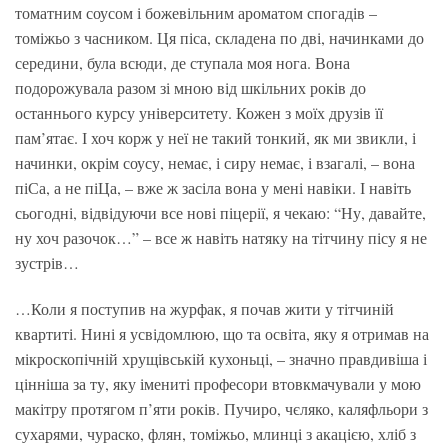
томатним соусом і божевільним ароматом спогадів –
томіжьо з часником. Ця піса, складена по дві, начинками до
середини, була всюди, де ступала моя нога. Вона
подорожувала разом зі мною від шкільних років до
останнього курсу університету. Кожен з моїх друзів її
пам’ятає. І хоч корж у неї не такий тонкий, як ми звикли, і
начинки, окрім соусу, немає, і сиру немає, і взагалі, – вона
піСа, а не піЦа, – вже ж засіла вона у мені навіки. І навіть
сьогодні, відвідуючи все нові піцерії, я чекаю: “Ну, давайте,
ну хоч разочок…” – все ж навіть натяку на тітчину пісу я не
зустрів…
…Коли я поступив на журфак, я почав жити у тітчиній
квартиті. Нині я усвідомлюю, що та освіта, яку я отримав на
мікроскопічній хрущівській кухоньці, – значно правдивіша і
цінніша за ту, яку імениті професори втовкмачували у мою
макітру протягом п’яти років. Пучиро, чєляко, каляфльори з
сухарями, чураско, флян, томіжьо, млинці з акацією, хліб з