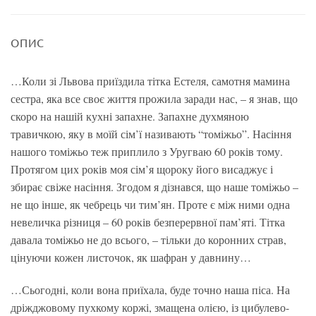
ОПИС
…Коли зі Львова приїздила тітка Естеля, самотня мамина
сестра, яка все своє життя прожила заради нас, – я знав, що
скоро на нашій кухні запахне. Запахне духмяною
травичкою, яку в моїй сім’ї називають “томіжьо”. Насіння
нашого томіжьо теж приплило з Уругваю 60 років тому.
Протягом цих років моя сім’я щороку його висаджує і
збирає свіже насіння. Згодом я дізнався, що наше томіжьо –
не що інше, як чебрець чи тим’ян. Проте є між ними одна
невеличка різниця – 60 років безперервної пам’яті. Тітка
давала томіжьо не до всього, – тільки до коронних страв,
цінуючи кожен листочок, як шафран у давнину…
…Сьогодні, коли вона приїхала, буде точно наша піса. На
дріжджовому пухкому коржі, змащена олією, із цибулево-