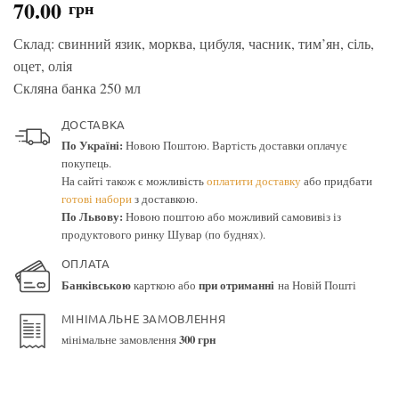
70.00
грн
Склад: свинний язик, морква, цибуля, часник, тим’ян, сіль,
оцет, олія
Скляна банка 250 мл
ДОСТАВКА
По Україні:
Новою Поштою. Вартість доставки оплачує
покупець.
На сайті також є можливість
оплатити доставку
або придбати
готові набори
з доставкою.
По Львову:
Новою поштою або можливий самовивіз із
продуктового ринку Шувар (по буднях).
ОПЛАТА
Банківською
карткою або
при отриманні
на Новій Пошті
МІНІМАЛЬНЕ ЗАМОВЛЕННЯ
мінімальне замовлення
300 грн