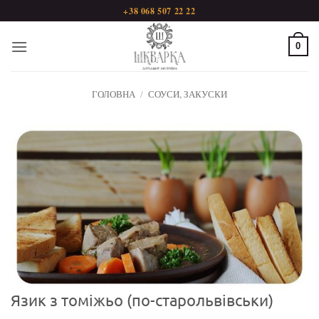
Пропустити
+38 068 507 22 22
0
ГОЛОВНА
/
СОУСИ, ЗАКУСКИ
Язик з томіжьо (по-старольвівськи)