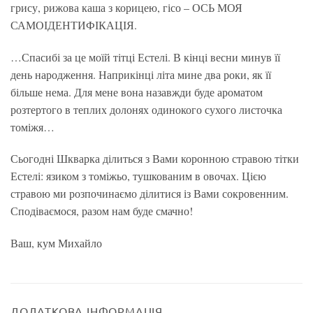
грису, рижова каша з корицею, гісо – ОСЬ МОЯ
САМОІДЕНТИФІКАЦІЯ.
…Спасибі за це моїй тітці Естелі. В кінці весни минув її
день народження. Наприкінці літа мине два роки, як її
більше нема. Для мене вона назавжди буде ароматом
розтертого в теплих долонях одинокого сухого листочка
томіжя…
Сьогодні Шкварка ділиться з Вами коронною стравою тітки
Естелі: язиком з томіжьо, тушкованим в овочах. Цією
стравою ми розпочинаємо ділитися із Вами сокровенним.
Сподіваємося, разом нам буде смачно!
Ваш, кум Михайло
ДОДАТКОВА ІНФОРМАЦІЯ