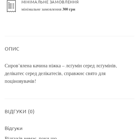
МІНІМАЛЬНЕ ЗАМОВЛЕННЯ
мінімальне замовлення
300 грн
ОПИС
Сиров’ялена качина ніжка – лєґумін серед лєґумінів,
делікатес серед делікатесів, справжнє свято для
поціновувачів!
ВІДГУКИ (0)
Відгуки
Відгуків немає, поки що.