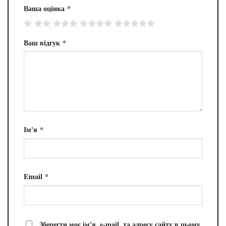
Ваша оцінка
*
Ваш відгук
*
Ім'я
*
Email
*
Зберегти моє ім'я, e-mail, та адресу сайту в цьому