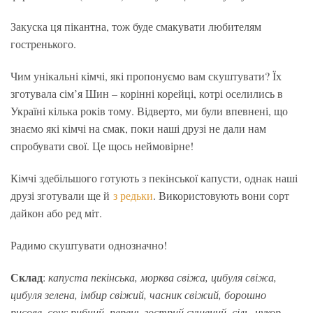
Закуска ця пікантна, тож буде смакувати любителям
гостренького.
Чим унікальні кімчі, які пропонуємо вам скуштувати? Їх
зготувала сім’я Шин – корінні корейці, котрі оселились в
Україні кілька років тому. Відверто, ми були впевнені, що
знаємо які кімчі на смак, поки наші друзі не дали нам
спробувати свої. Це щось неймовірне!
Кімчі здебільшого готують з пекінської капусти, однак наші
друзі зготували ще й
з редьки
. Використовують вони сорт
дайкон або ред міт.
Радимо скуштувати однозначно!
Склад
:
капуста пекінська, морква свіжа, цибуля свіжа,
цибуля зелена, імбир свіжий, часник свіжий, борошно
рисове, соус рибний, перець гострий сушений, сіль, цукор,