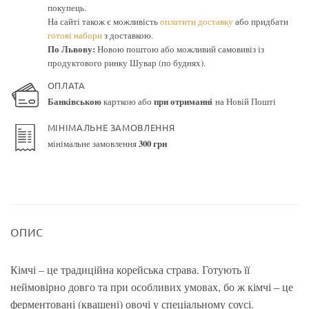
покупець.
На сайті також є можливість
оплатити доставку
або придбати
готові набори
з доставкою.
По Львову:
Новою поштою або можливий самовивіз із
продуктового ринку Шувар (по буднях).
ОПЛАТА
Банківською
карткою або
при отриманні
на Новій Пошті
МІНІМАЛЬНЕ ЗАМОВЛЕННЯ
мінімальне замовлення
300 грн
ОПИС
Кімчі – це традиційна корейська страва. Готують її
неймовірно довго та при особливих умовах, бо ж кімчі – це
ферментовані (квашені) овочі у спеціальному соусі.