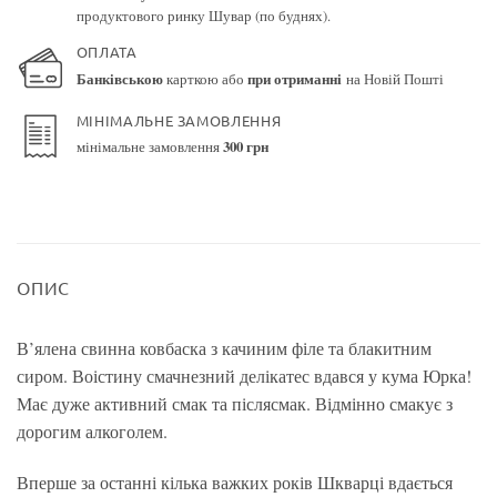
продуктового ринку Шувар (по буднях).
ОПЛАТА
Банківською
карткою або
при отриманні
на Новій Пошті
МІНІМАЛЬНЕ ЗАМОВЛЕННЯ
мінімальне замовлення
300 грн
ОПИС
В’ялена свинна ковбаска з качиним філе та блакитним
сиром. Воістину смачнезний делікатес вдався у кума Юрка!
Має дуже активний смак та післясмак. Відмінно смакує з
дорогим алкоголем.
Вперше за останні кілька важких років Шкварці вдається