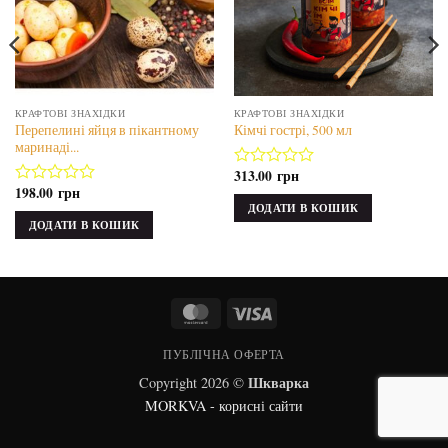
КРАФТОВІ ЗНАХІДКИ
КРАФТОВІ ЗНАХІДКИ
Перепелині яйця в пікантному
Кімчі гострі, 500 мл
маринаді...
313.00
грн
Оцінено
198.00
грн
в
Оцінено
ДОДАТИ В КОШИК
з
в
ДОДАТИ В КОШИК
5
з
5
MasterCard
Visa
ПУБЛІЧНА ОФЕРТА
Шкварка
Copyright 2026 ©
MORKVA - корисні сайти