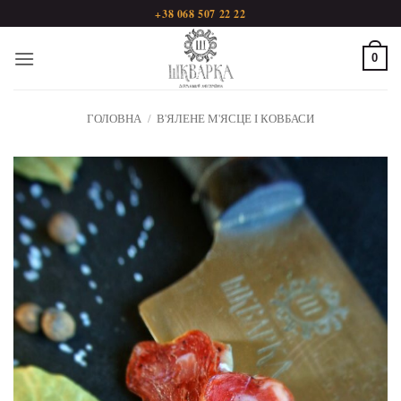
Пропустити
+38 068 507 22 22
0
ГОЛОВНА
/
В'ЯЛЕНЕ М'ЯСЦЕ І КОВБАСИ