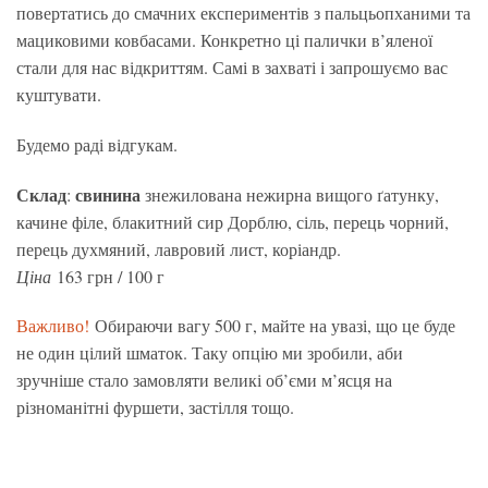
повертатись до смачних експериментів з пальцьопханими та
мациковими ковбасами. Конкретно ці палички в’яленої
стали для нас відкриттям. Самі в захваті і запрошуємо вас
куштувати.
Будемо раді відгукам.
Склад
свинина
:
знежилована нежирна вищого ґатунку,
качине філе, блакитний сир Дорблю, сіль, перець чорний,
перець духмяний, лавровий лист, коріандр.
Ціна
163 грн / 100 г
Важливо!
Обираючи вагу 500 г, майте на увазі, що це буде
не один цілий шматок. Таку опцію ми зробили, аби
зручніше стало замовляти великі об’єми м’ясця на
різноманітні фуршети, застілля тощо.