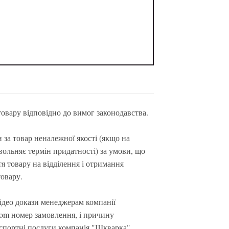
овару відповідно до вимог законодавства.
за товар неналежної якості (якщо на
вольняє термін придатності) за умови, що
тя товару на відділення і отримання
товару.
ідео докази менеджерам компанії
.com номер замовлення, і причину
нспортні послуги компанія "Шкварка"