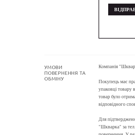
Компанія "Шкварк
УМОВИ
ПОВЕРНЕННЯ ТА
ОБМІНУ
Покупець має пра
упаковці товару 
товар було отрима
відповідного спо
Для підтвердженн
"Шкварка" за тел.
повернення. У ра