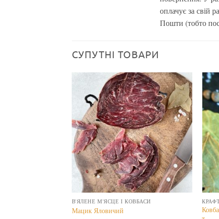
оплачує за свій р
Пошти (тобто пос
СУПУТНІ ТОВАРИ
И
В'ЯЛЕНЕ М'ЯСЦЕ І КОВБАСИ
КРАФ
Ковба
з білими грибами
Мацик Яловичий
т...