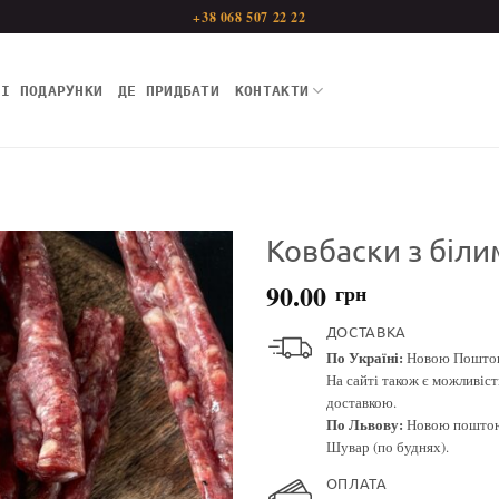
+38 068 507 22 22
НІ ПОДАРУНКИ
ДЕ ПРИДБАТИ
КОНТАКТИ
Ковбаски з біли
90.00
грн
ДОСТАВКА
По Україні:
Новою Поштою.
На сайті також є можливіс
доставкою.
По Львову:
Новою поштою 
Шувар (по буднях).
ОПЛАТА