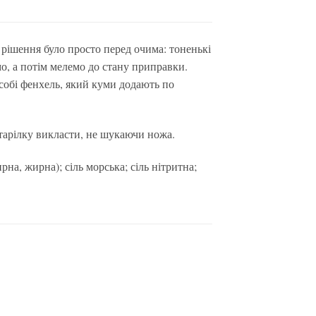
 рішення було просто перед очима: тоненькі
, а потім мелемо до стану приправки.
 собі фенхель, який куми додають по
а тарілку викласти, не шукаючи ножа.
а, жирна); сіль морська; сіль нітритна;