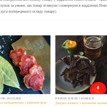
ахунок за умови, що товар оглянули і повернули в відділенні Нов
луга попереднього огляду товару).
ТОВІ ЗНАХІДКИ
В'ЯЛЕНЕ М'ЯСЦЕ І КОВБАСИ
са пальцьопхана з качиним філе
Джерки яловичі з копченим часни