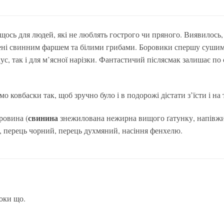
щось для людей, які не люблять гострого чи пряного. Виявилось,
ні свинним фаршем та білими грибами. Боровики спершу сушимо
ус, так і для м’ясної нарізки. Фантастичий післясмак залишає по
мо ковбаски так, щоб зручно було і в подорожі дістати з’їсти і н
свинина
ровина (
знежилована нежирна вищого ґатунку, напівжирн
и, перець чорний, перець духмяний, насіння фенхелю.
поки що.