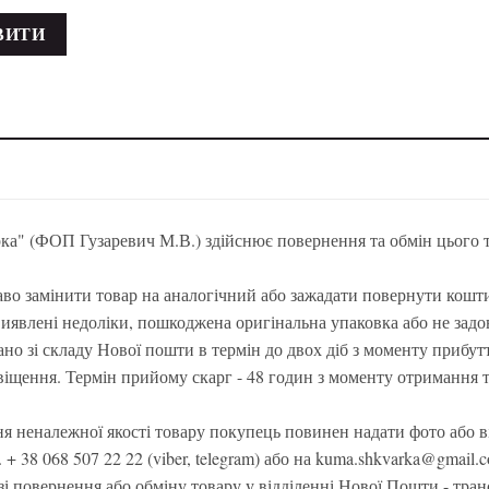
а" (ФОП Гузаревич М.В.) здійснює повернення та обмін цього т
во замінити товар на аналогічний або зажадати повернути кошти 
виявлені недоліки, пошкоджена оригінальна упаковка або не задо
но зі складу Нової пошти в термін до двох діб з моменту прибут
віщення. Термін прийому скарг - 48 годин з моменту отримання 
я неналежної якості товару покупець повинен надати фото або в
 + 38 068 507 22 22 (viber, telegram) або на kuma.shkvarka@gmail
зі повернення або обміну товару у відділенні Нової Пошти - тра