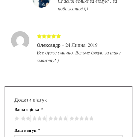
Спасибі велике за відгук! І за
побажання!)))
Оцінено в
Олександр
–
24 Липня, 2019
5
з 5
Все дуже смачно. Вельме дякую за таку
смакоту! )
Додати відгук
Ваша оцінка
*
Ваш відгук
*