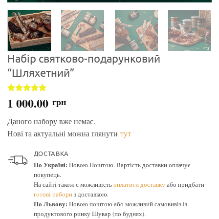
Набір святково-подарунковий
“Шляхетний”
1 000.00
Рейтинг
3
5
грн
з 5 на
основі
Даного набору вже немає.
опитування
покупців
Нові та актуальні можна глянути
тут
ДОСТАВКА
По Україні:
Новою Поштою. Вартість доставки оплачує
покупець.
На сайті також є можливість
оплатити доставку
або придбати
готові набори
з доставкою.
По Львову:
Новою поштою або можливий самовивіз із
продуктового ринку Шувар (по буднях).