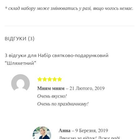
* склад набору може змінюватись у разі, якщо чогось немає.
ВІДГУКИ (3)
3 відгуки для
Набір святково-подарунковий
“Шляхетний”
Оцінено в
Мням мням
–
21 Лютого, 2019
5
з 5
Очень вкусно!
Очень по праздничному!
Анна
–
9 Березня, 2019
Дякуємо за відгук! Дуже раді,