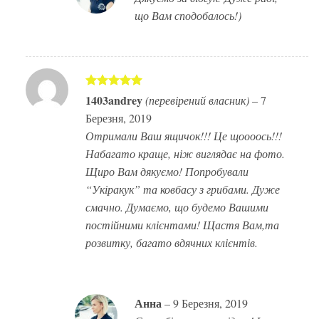
що Вам сподобалось!)
Оцінено в
1403andrey
(перевірений власник)
–
7
5
з 5
Березня, 2019
Отримали Ваш ящичок!!! Це щоооось!!!
Набагато краще, ніж виглядає на фото.
Щиро Вам дякуємо! Попробували
“Укіракук” та ковбасу з грибами. Дуже
смачно. Думаємо, що будемо Вашими
постійними клієнтами! Щастя Вам,та
розвитку, багато вдячних клієнтів.
Анна
–
9 Березня, 2019