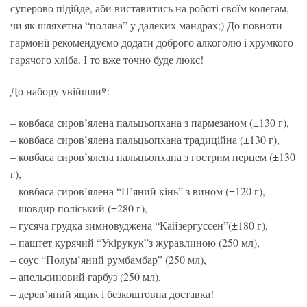
суперово підійде, аби виставитись на роботі своїм колегам,
чи як шляхетна “поляна” у далеких мандрах;) До повноти
гармонії рекомендуємо додати доброго алкоголю і хрумкого
гарячого хліба. І то вже точно буде люкс!
*
До набору увійшли
:
– ковбаса сиров’ялена пальцьопхана з пармезаном (±130 г),
– ковбаса сиров’ялена пальцьопхана традиційна (±130 г),
– ковбаса сиров’ялена пальцьопхана з гострим перцем (±130
г),
– ковбаса сиров’ялена “П’яний кінь” з вином (±120 г),
– шовдир поліський (±280 г),
– гусяча грудка зимновуджена “Кайзергуссен”(±180 г),
– паштет курячий “Укірукук”з журавлиною (250 мл),
– соус “Полум’яний румбамбар” (250 мл),
– апельсиновий гарбуз (250 мл),
– дерев’яний ящик і безкоштовна доставка!