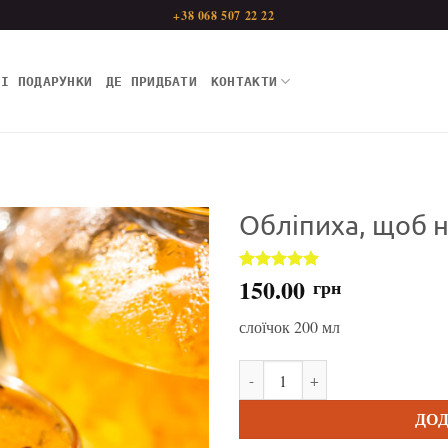
+38 068 507 22 22
НІ ПОДАРУНКИ
ДЕ ПРИДБАТИ
КОНТАКТИ
Обліпиха, щоб н
150.00
Рейтинг
1
5
грн
з 5 на
основі
слоїчок 200 мл
опитування
покупця
Обліпиха, щоб не пчихав кількі
ДО