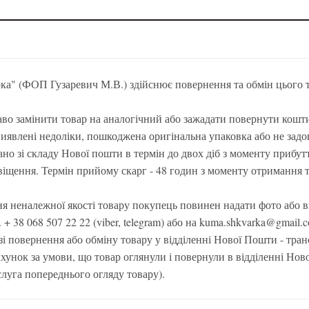
а" (ФОП Гузаревич М.В.) здійснює повернення та обмін цього т
во замінити товар на аналогічний або зажадати повернути кошти 
виявлені недоліки, пошкоджена оригінальна упаковка або не задо
но зі складу Нової пошти в термін до двох діб з моменту прибут
віщення. Термін прийому скарг - 48 годин з моменту отримання 
я неналежної якості товару покупець повинен надати фото або в
 + 38 068 507 22 22 (viber, telegram) або на kuma.shkvarka@gmail
зі повернення або обміну товару у відділенні Нової Пошти - тра
ахунок за умови, що товар оглянули і повернули в відділенні Нов
луга попереднього огляду товару).