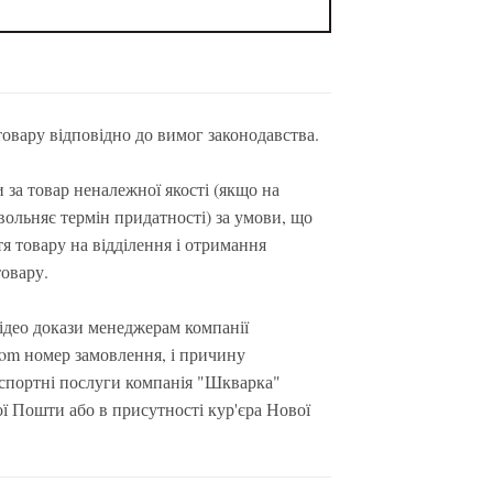
овару відповідно до вимог законодавства.
за товар неналежної якості (якщо на
вольняє термін придатності) за умови, що
тя товару на відділення і отримання
товару.
ідео докази менеджерам компанії
.com номер замовлення, і причину
нспортні послуги компанія "Шкварка"
ої Пошти або в присутності кур'єра Нової