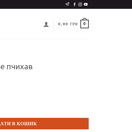
0
0.00
ГРН
е пчихав
сть
ДАТИ В КОШИК