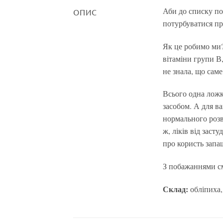
Аби до списку по
ОПИС
потурбуватися про
Як це робимо ми?
вітаміни групи В,
не знала, що саме
Всього одна ложк
засобом. А для ва
нормального розв
ж, ліків від заст
про користь запа
З побажаннями с
Склад:
обліпиха,