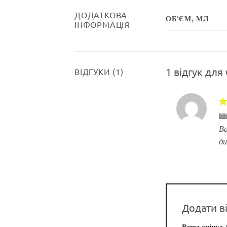
ДОДАТКОВА
ОБ'ЄМ, МЛ
ІНФОРМАЦІЯ
1 відгук для
ВІДГУКИ (1)
О
li
5
Ва
д
Додати в
Ваша оцінка