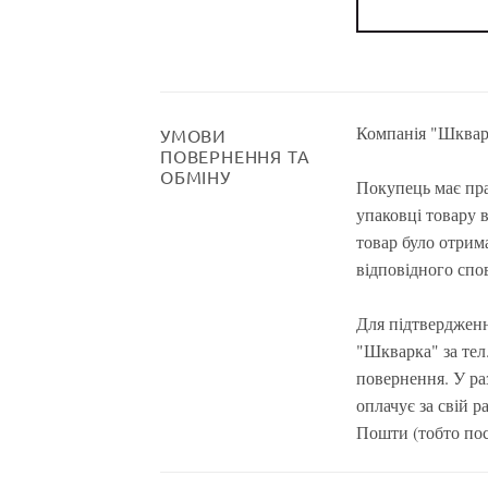
Компанія "Шкварк
УМОВИ
ПОВЕРНЕННЯ ТА
ОБМІНУ
Покупець має пра
упаковці товару 
товар було отрима
відповідного спо
Для підтвердженн
"Шкварка" за тел.
повернення. У ра
оплачує за свій р
Пошти (тобто пос