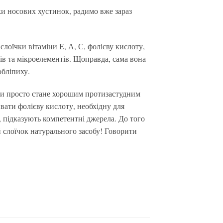
ки носових хустинок, радимо вже зараз
оїчки вітаміни Е, А, С, фолієву кислоту,
інів та мікроелементів. Щоправда, сама вона
обліпиху.
 чи просто стане хорошим протизастудним
ивати фолієву кислоту, необхідну для
, підказують компетентні джерела. До того
й слоїчок натурального засобу! Говорити