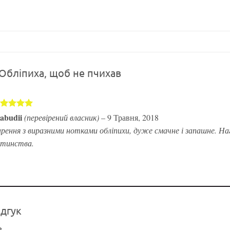
Обліпиха, щоб не пчихав
цінено в
liabudii
(перевірений власник)
–
9 Травня, 2018
з 5
рення з виразними нотками обліпихи, дуже смачне і запашне. На
итинства.
ідгук
*