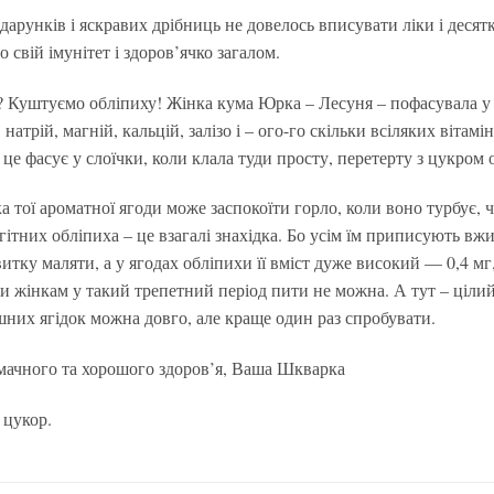
дарунків і яскравих дрібниць не довелось вписувати ліки і десят
 свій імунітет і здоров’ячко загалом.
 Куштуємо обліпиху! Жінка кума Юрка – Лесуня – пофасувала у сл
 натрій, магній, кальцій, залізо і – ого-го скільки всіляких вітам
 це фасує у слоїчки, коли клала туди просту, перетерту з цукром 
а тої ароматної ягоди може заспокоїти горло, коли воно турбує,
гітних обліпиха – це взагалі знахідка. Бо усім їм приписують вж
итку маляти, а у ягодах обліпихи її вміст дуже високий — 0,4 мг
уди жінкам у такий трепетний період пити не можна. А тут – ціли
шних ягідок можна довго, але краще один раз спробувати.
мачного та хорошого здоров’я, Ваша Шкварка
 цукор.