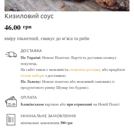
Кизиловий соус
46.00
грн
вміру пікантний, смакує до м’яса та риби
ДОСТАВКА
По Україні:
Новою Поштою. Вартість доставки оплачує
покупець.
На сайті також є можливість
оплатити доставку
або придбати
готові набори
з доставкою.
По Львову:
Новою поштою або можливий самовивіз із
продуктового ринку Шувар (по буднях).
ОПЛАТА
Банківською
карткою або
при отриманні
на Новій Пошті
МІНІМАЛЬНЕ ЗАМОВЛЕННЯ
мінімальне замовлення
300 грн