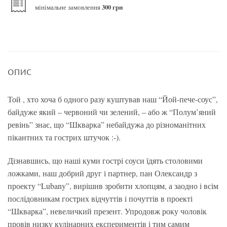
мінімальне замовлення
300 грн
ОПИС
Той , хто хоча б одного разу куштував наш “Йой-пече-соус”,
байдуже який – червоний чи зелений, – або ж “Полум’яний
ревінь” знає, що “Шкварка” небайдужа до різноманітних
пікантних та гострих штучок :-).
Дізнавшись, що наші куми гострі соуси їдять столовими
ложками, наш добрий друг і партнер, пан Олександр з
проекту “Lubany”, вирішив зробити хлопцям, а заодно і всім
послідовникам гострих відчуттів і почуттів в проекті
“Шкварка”, невеличкий презент. Упродовж року чоловік
провів низку кулінарних експериментів і тим самим