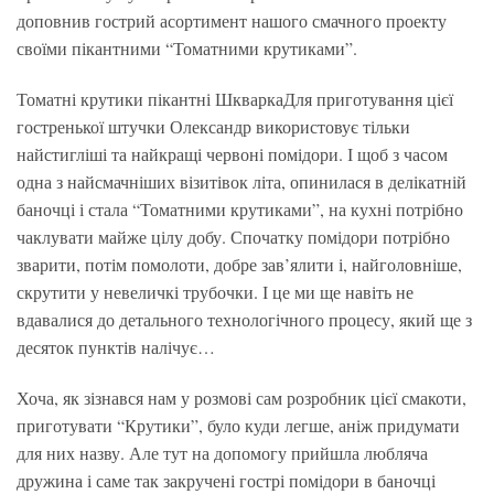
доповнив гострий асортимент нашого смачного проекту
своїми пікантними “Томатними крутиками”.
Томатні крутики пікантні ШкваркаДля приготування цієї
гостренької штучки Олександр використовує тільки
найстигліші та найкращі червоні помідори. І щоб з часом
одна з найсмачніших візитівок літа, опинилася в делікатній
баночці і стала “Томатними крутиками”, на кухні потрібно
чаклувати майже цілу добу. Спочатку помідори потрібно
зварити, потім помолоти, добре зав’ялити і, найголовніше,
скрутити у невеличкі трубочки. І це ми ще навіть не
вдавалися до детального технологічного процесу, який ще з
десяток пунктів налічує…
Хоча, як зізнався нам у розмові сам розробник цієї смакоти,
приготувати “Крутики”, було куди легше, аніж придумати
для них назву. Але тут на допомогу прийшла любляча
дружина і саме так закручені гострі помідори в баночці