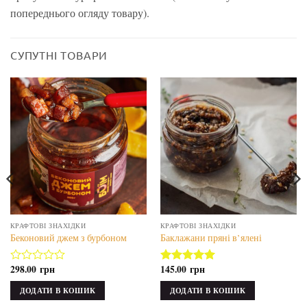
попереднього огляду товару).
СУПУТНІ ТОВАРИ
КРАФТОВІ ЗНАХІДКИ
КРАФТОВІ ЗНАХІДКИ
Беконовий джем з бурбоном
Баклажани пряні в’ялені
298.00
грн
145.00
грн
Оцінено
Оцінено в
в
5.00
з 5
ДОДАТИ В КОШИК
ДОДАТИ В КОШИК
з
5