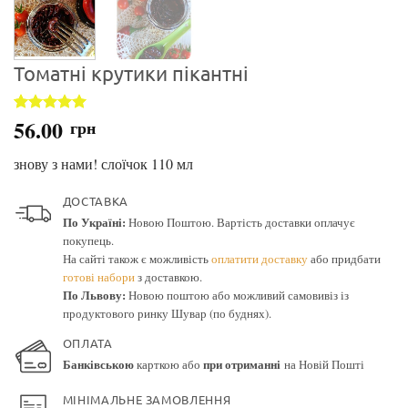
Томатні крутики пікантні
56.00
Рейтинг
1
грн
5
з 5 на
основі
знову з нами! слоїчок 110 мл
опитування
покупця
ДОСТАВКА
По Україні:
Новою Поштою. Вартість доставки оплачує
покупець.
На сайті також є можливість
оплатити доставку
або придбати
готові набори
з доставкою.
По Львову:
Новою поштою або можливий самовивіз із
продуктового ринку Шувар (по буднях).
ОПЛАТА
Банківською
карткою або
при отриманні
на Новій Пошті
МІНІМАЛЬНЕ ЗАМОВЛЕННЯ