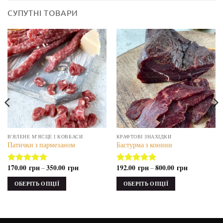
СУПУТНІ ТОВАРИ
В'ЯЛЕНЕ М'ЯСЦЕ І КОВБАСИ
КРАФТОВІ ЗНАХІДКИ
Патички з пармезаном
Бастурма з конини
170.00
грн
350.00
грн
192.00
грн
800.00
грн
–
–
Оцінено в
Оцінено в
5.00
з 5
5.00
з 5
ОБЕРІТЬ ОПЦІЇ
ОБЕРІТЬ ОПЦІЇ
Цей
Цей
товар
товар
має
має