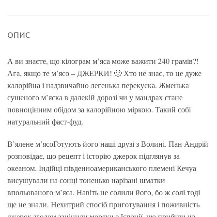
ОПИС
А ви знаєте, що кілограм м’яса може важити 240 грамів?!
Ага, якщо те м’ясо – ДЖЕРКИ! 🙂 Хто не знає, то це дуже
калорійна і надзвичайно легенька перекуска. Жменька
сушеного м’яска в далекій дорозі чи у мандрах стане
повноцінним обідом за калорійною міркою. Такий собі
натуральний фаст-фуд.
В’ялене м’ясоГотують його наші друзі з Волині. Пан Андрій
розповідає, що рецепт і історію джерок підглянув за
океаном. Індійці південноамериканського племені Кечуа
висушували на сонці тоненько нарізані шматки
впольованого м’яса. Навіть не солили його, бо ж солі тоді
ще не знали. Нехитрий спосіб приготування і поживність
джерок згодом зацінили моряки з Іспанії, що прибули на