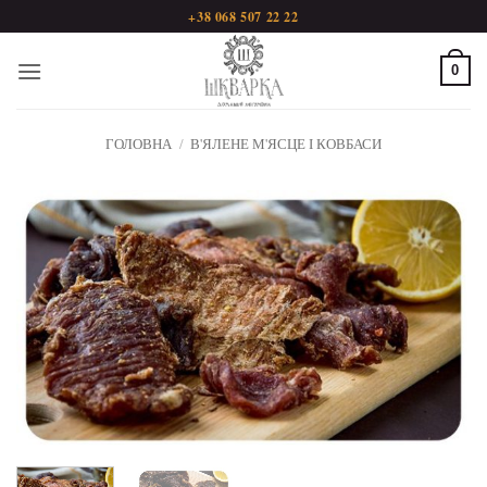
Пропустити
+38 068 507 22 22
0
ГОЛОВНА
/
В'ЯЛЕНЕ М'ЯСЦЕ І КОВБАСИ