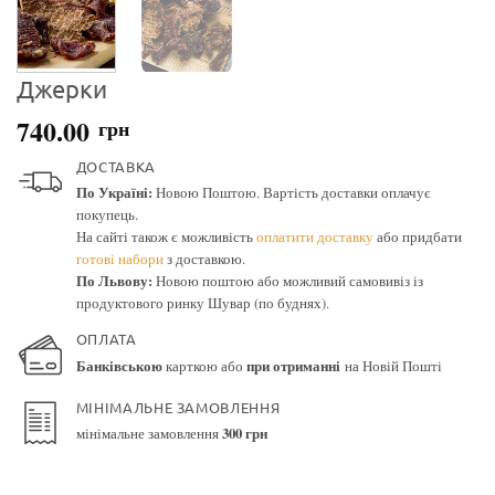
Джерки
740.00
грн
ДОСТАВКА
По Україні:
Новою Поштою. Вартість доставки оплачує
покупець.
На сайті також є можливість
оплатити доставку
або придбати
готові набори
з доставкою.
По Львову:
Новою поштою або можливий самовивіз із
продуктового ринку Шувар (по буднях).
ОПЛАТА
Банківською
карткою або
при отриманні
на Новій Пошті
МІНІМАЛЬНЕ ЗАМОВЛЕННЯ
мінімальне замовлення
300 грн