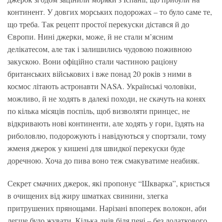
континент. У довгих морських подорожах – то було саме те,
що треба. Так рецепт простої перекуски дістався й до
Європи. Нині джерки, може, й не стали м’ясним
делікатесом, але так і залишились чудовою поживною
закускою. Вони офіційно стали частиною раціону
британських військових і вже понад 20 років з ними в
космос літають астронавти NASA. Українські чоловіки,
можливо, й не ходять в далекі походи, не скачуть на конях
по кілька місяців поспіль, щоб визволяти принцес, не
відкривають нові континенти, але ходять у гори, їздять на
риболовлю, подорожують і навідуються у спортзали, тому
жменя джерок у кишені для швидкої перекуски буде
доречною. Хоча до пива воно теж смакуватиме неабияк.
Секрет смачних джерок, які пропонує “Шкварка”, криється
в очищених від жиру шматках свинини, злегка
притрушених прянощами. Нарізані впоперек волокон, аби
легше було жувати. Кілька днів біля печі – без додаткового