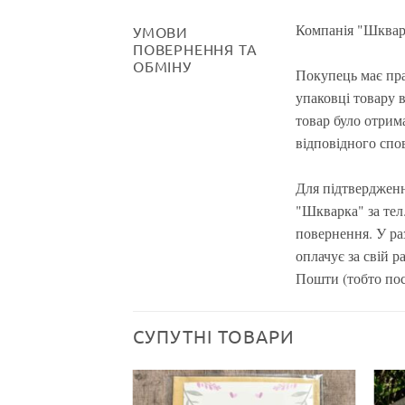
Компанія "Шкварк
УМОВИ
ПОВЕРНЕННЯ ТА
ОБМІНУ
Покупець має пра
упаковці товару 
товар було отрима
відповідного спо
Для підтвердженн
"Шкварка" за тел.
повернення. У ра
оплачує за свій р
Пошти (тобто пос
СУПУТНІ ТОВАРИ