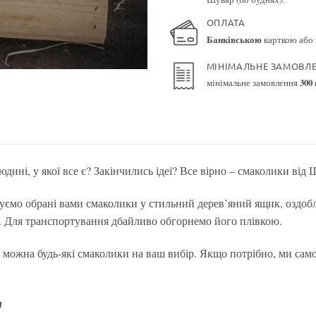
ОПЛАТА
Банківською
карткою або
МІНІМАЛЬНЕ ЗАМОВЛ
мінімальне замовлення
300
дині, у якої все є? Закінчились ідеї? Все вірно – смаколики від
уємо обрані вами смаколики у стильний дерев’яний ящик, оздоб
. Для транспортування дбайливо обгорнемо його плівкою.
 можна будь-які смаколики на ваш вибір. Якщо потрібно, ми сам
и