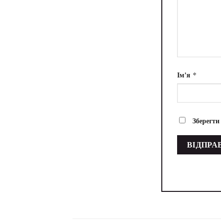
Ім'я
*
Зберегти