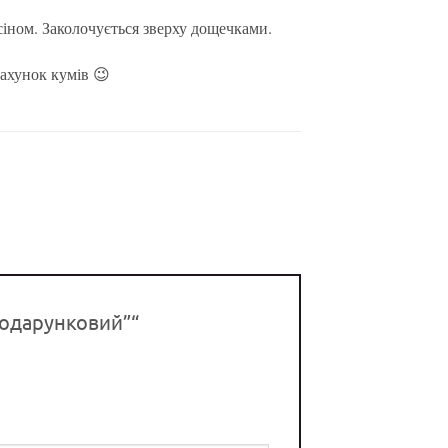
іном. Заколочується зверху дощечками.
рахунок кумів 😉
подарунковий”“