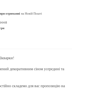
при отриманні
на Новій Пошті
ЕННЯ
 грн
 Шкварки!
лений декоративним сіном усередині та
остійно складемо для вас пропозицію на