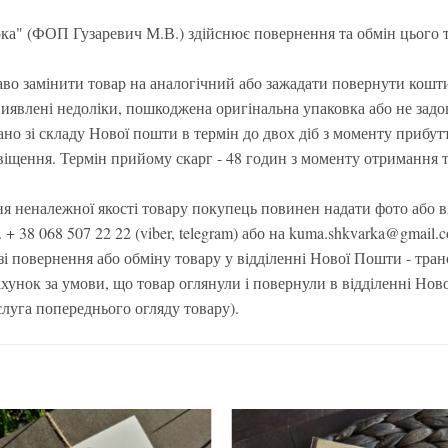
а" (ФОП Гузаревич М.В.) здійснює повернення та обмін цього т
во замінити товар на аналогічний або зажадати повернути кошти 
виявлені недоліки, пошкоджена оригінальна упаковка або не задо
но зі складу Нової пошти в термін до двох діб з моменту прибут
віщення. Термін прийому скарг - 48 годин з моменту отримання 
я неналежної якості товару покупець повинен надати фото або в
 + 38 068 507 22 22 (viber, telegram) або на kuma.shkvarka@gmail
зі повернення або обміну товару у відділенні Нової Пошти - тра
ахунок за умови, що товар оглянули і повернули в відділенні Нов
луга попереднього огляду товару).