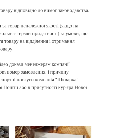
овару відповідно до вимог законодавства.
за товар неналежної якості (якщо на
вольняє термін придатності) за умови, що
тя товару на відділення і отримання
товару.
ідео докази менеджерам компанії
.com номер замовлення, і причину
нспортні послуги компанія "Шкварка"
ої Пошти або в присутності кур'єра Нової