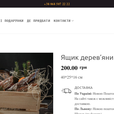
+38 068 507 22 22
НІ ПОДАРУНКИ
ДЕ ПРИДБАТИ
КОНТАКТИ
Ящик дерев’яни
200.00
грн
40*25*16 см
ДОСТАВКА
По Україні:
Новою Поштою.
На сайті також є можливіс
доставкою.
По Львову:
Новою поштою 
Шувар (по буднях).