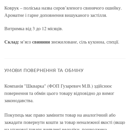
Коврук – поліська назва сиров’яленого свинячого ошийку.
Ароматне і гарне доповнення вишуканого застілля.
Витримка від 3 до 12 місяців.
Склад:
свинини
м’ясо
знежиловане, сіль кухонна, спеції.
УМОВИ ПОВЕРНЕННЯ ТА ОБМІНУ
Компанія "Шкварка" (ФОП Гузаревич М.В.) здійснює
повернення та обмін цього товару відповідно до вимог
законодавства.
Покупець має право замінити товар на аналогічний або
зажадати повернути кошти за товар неналежної якості (якщо
на упаковці товару виявлені недоліки, пошкоджена