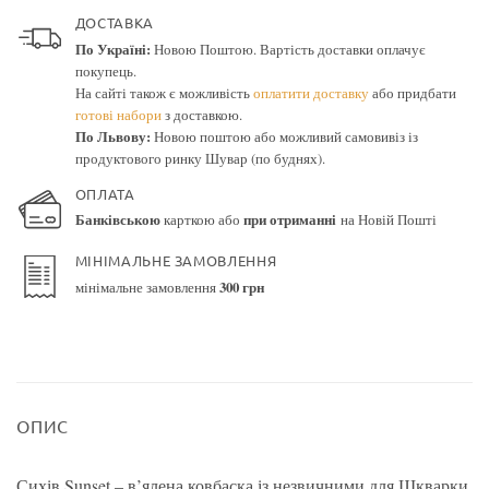
ДОСТАВКА
По Україні:
Новою Поштою. Вартість доставки оплачує
покупець.
На сайті також є можливість
оплатити доставку
або придбати
готові набори
з доставкою.
По Львову:
Новою поштою або можливий самовивіз із
продуктового ринку Шувар (по буднях).
ОПЛАТА
Банківською
карткою або
при отриманні
на Новій Пошті
МІНІМАЛЬНЕ ЗАМОВЛЕННЯ
мінімальне замовлення
300 грн
ОПИС
Сихів Sunset – в’ялена ковбаска із незвичними для Шкварки