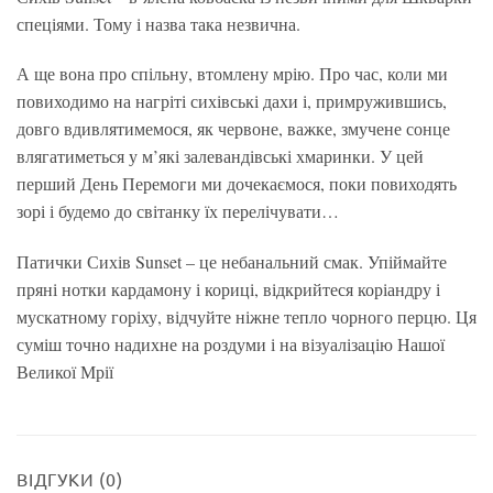
спеціями. Тому і назва така незвична.
А ще вона про спільну, втомлену мрію. Про час, коли ми
повиходимо на нагріті сихівські дахи і, примружившись,
довго вдивлятимемося, як червоне, важке, змучене сонце
влягатиметься у м’які залевандівські хмаринки. У цей
перший День Перемоги ми дочекаємося, поки повиходять
зорі і будемо до світанку їх перелічувати…
Патички Сихів Sunset – це небанальний смак. Упіймайте
пряні нотки кардамону і кориці, відкрийтеся коріандру і
мускатному горіху, відчуйте ніжне тепло чорного перцю. Ця
суміш точно надихне на роздуми і на візуалізацію Нашої
Великої Мрії
ВІДГУКИ (0)