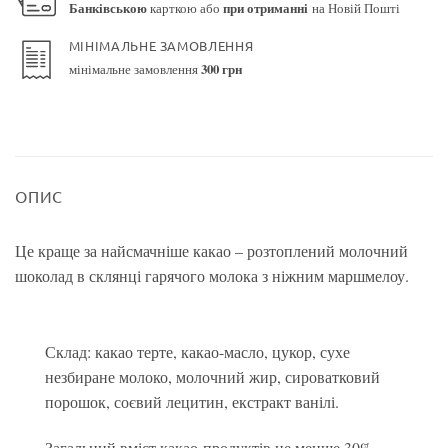
Банківською
карткою або
при отриманні
на Новій Пошті
МІНІМАЛЬНЕ ЗАМОВЛЕННЯ
мінімальне замовлення
300 грн
ОПИС
Це краще за найсмачніше какао – розтоплений молочний
шоколад в склянці гарячого молока з ніжним маршмелоу.
Склад: какао терте, какао-масло, цукор, сухе
незбиране молоко, молочний жир, сироватковий
порошок, соєвий лецитин, екстракт ванілі.
Загальний вміст какао-продуктів не менше 30%,