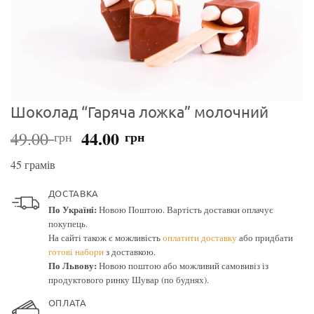
Шоколад “Гаряча ложка” молочний
Оригінальна
Поточна
44.00
49.00
грн
грн
ціна:
ціна:
45 грамів
49.00 грн.
44.00 грн.
ДОСТАВКА
По Україні:
Новою Поштою. Вартість доставки оплачує
покупець.
На сайті також є можливість
оплатити доставку
або придбати
готові набори
з доставкою.
По Львову:
Новою поштою або можливий самовивіз із
продуктового ринку Шувар (по буднях).
ОПЛАТА